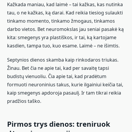
Kažkada maniau, kad laimė – tai kažkas, kas nutinka
tau, o ne kažkas, ką darai. Kad reikia tiesiog sulaukti
tinkamo momento, tinkamo žmogaus, tinkamos
darbo vietos. Bet neuromokslas jau seniai pasakė ką
kita: smegenys yra plastiškos, ir tai, ką kartojame
kasdien, tampa tuo, kuo esame. Laimė – ne išimtis.
Septynios dienos skamba kaip rinkodaros triukas.
Žinau. Bet čia ne apie tai, kad per savaitę tapsi
budistų vienuoliu. Čia apie tai, kad pradėtum
formuoti neuroninius takus, kurie ilgainiui keičia tai,
kaip smegenys apdoroja pasaulį. Ir tam tikrai reikia
pradžios taško.
Pirmos trys dienos: treniruok