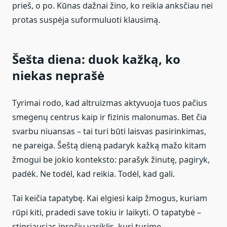
prieš, o po. Kūnas dažnai žino, ko reikia anksčiau nei
protas suspėja suformuluoti klausimą.
Šešta diena: duok kažką, ko
niekas neprašė
Tyrimai rodo, kad altruizmas aktyvuoja tuos pačius
smegenų centrus kaip ir fizinis malonumas. Bet čia
svarbu niuansas – tai turi būti laisvas pasirinkimas,
ne pareiga. Šeštą dieną padaryk kažką mažo kitam
žmogui be jokio konteksto: parašyk žinutę, pagiryk,
padėk. Ne todėl, kad reikia. Todėl, kad gali.
Tai keičia tapatybę. Kai elgiesi kaip žmogus, kuriam
rūpi kiti, pradedi save tokiu ir laikyti. O tapatybė –
stipriausias įpročių variklis, kurį turime.