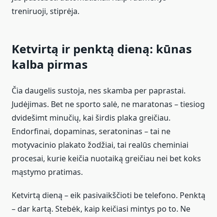
treniruoji, stiprėja.
Ketvirtą ir penktą dieną: kūnas
kalba pirmas
Čia daugelis sustoja, nes skamba per paprastai.
Judėjimas. Bet ne sporto salė, ne maratonas – tiesiog
dvidešimt minučių, kai širdis plaka greičiau.
Endorfinai, dopaminas, seratoninas – tai ne
motyvacinio plakato žodžiai, tai realūs cheminiai
procesai, kurie keičia nuotaiką greičiau nei bet koks
mąstymo pratimas.
Ketvirtą dieną – eik pasivaikščioti be telefono. Penktą
– dar kartą. Stebėk, kaip keičiasi mintys po to. Ne