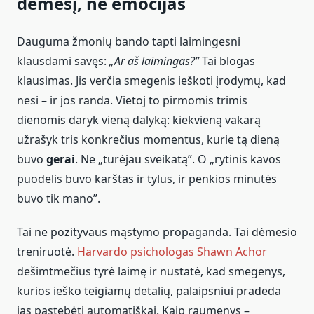
dėmesį, ne emocijas
Dauguma žmonių bando tapti laimingesni
klausdami savęs:
„Ar aš laimingas?”
Tai blogas
klausimas. Jis verčia smegenis ieškoti įrodymų, kad
nesi – ir jos randa. Vietoj to pirmomis trimis
dienomis daryk vieną dalyką: kiekvieną vakarą
užrašyk tris konkrečius momentus, kurie tą dieną
buvo
gerai
. Ne „turėjau sveikatą”. O „rytinis kavos
puodelis buvo karštas ir tylus, ir penkios minutės
buvo tik mano”.
Tai ne pozityvaus mąstymo propaganda. Tai dėmesio
treniruotė.
Harvardo psichologas Shawn Achor
dešimtmečius tyrė laimę ir nustatė, kad smegenys,
kurios ieško teigiamų detalių, palaipsniui pradeda
jas pastebėti automatiškai. Kaip raumenys –