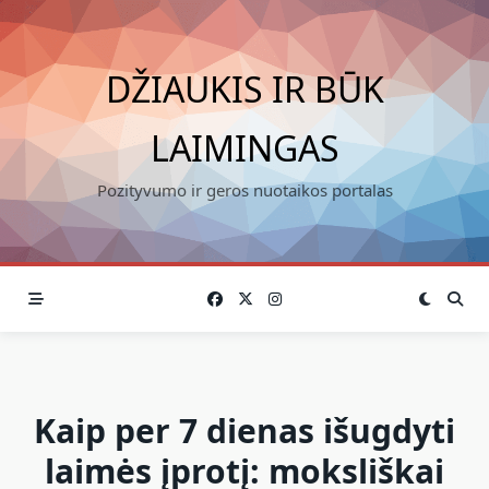
Skip
to
content
DŽIAUKIS IR BŪK
LAIMINGAS
Pozityvumo ir geros nuotaikos portalas
Kaip per 7 dienas išugdyti
laimės įprotį: moksliškai