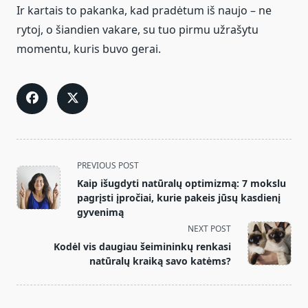
Ir kartais to pakanka, kad pradėtum iš naujo – ne
rytoj, o šiandien vakare, su tuo pirmu užrašytu
momentu, kuris buvo gerai.
<span
PREVIOUS POST
class="nav-
Kaip išugdyti natūralų optimizmą: 7 mokslu
subtitle
pagrįsti įpročiai, kurie pakeis jūsų kasdienį
screen-
gyvenimą
reader-
NEXT POST
text">Page</span>
Kodėl vis daugiau šeimininkų renkasi
natūralų kraiką savo katėms?