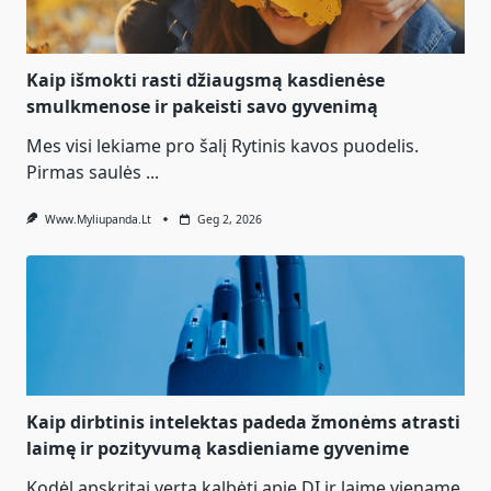
Kaip išmokti rasti džiaugsmą kasdienėse
smulkmenose ir pakeisti savo gyvenimą
Mes visi lekiame pro šalį Rytinis kavos puodelis.
Pirmas saulės
...
Www.myliupanda.lt
Geg 2, 2026
Kaip dirbtinis intelektas padeda žmonėms atrasti
laimę ir pozityvumą kasdieniame gyvenime
Kodėl apskritai verta kalbėti apie DI ir laimę viename