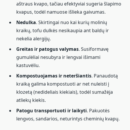
aštraus kvapo, tačiau efektyviai sugeria šlapimo
kvapus, todėl namuose išlieka gaivumas.
Nedulka
. Skirtingai nuo kai kurių molinių
kraikų, tofu dulkės nesikaupia ant baldų ir
nekelia alergijų.
Greitas ir patogus valymas
. Susiformavę
gumulėliai nesubyra ir lengvai išimami
kastuvėliu.
Kompostuojamas ir neteršiantis
. Panaudotą
kraiką galima kompostuoti ar net nuleisti į
klozetą (nedideliais kiekiais), todėl sumažėja
atliekų kiekis.
Patogu transportuoti ir laikyti
. Pakuotės
lengvos, sandarios, neturintys cheminių kvapų.