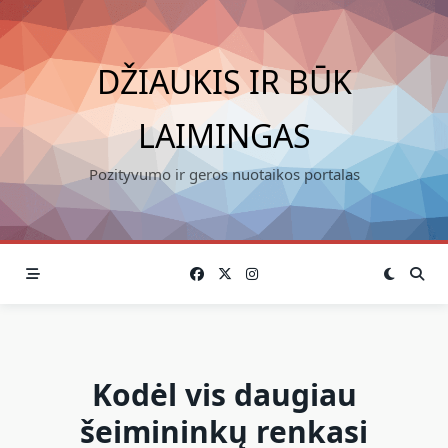
Skip
to
content
DŽIAUKIS IR BŪK
LAIMINGAS
Pozityvumo ir geros nuotaikos portalas
Kodėl vis daugiau
šeimininkų renkasi