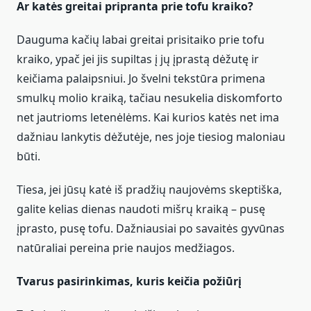
Ar katės greitai pripranta prie tofu kraiko?
Dauguma kačių labai greitai prisitaiko prie tofu
kraiko, ypač jei jis supiltas į jų įprastą dėžutę ir
keičiama palaipsniui. Jo švelni tekstūra primena
smulkų molio kraiką, tačiau nesukelia diskomforto
net jautrioms letenėlėms. Kai kurios katės net ima
dažniau lankytis dėžutėje, nes joje tiesiog maloniau
būti.
Tiesa, jei jūsų katė iš pradžių naujovėms skeptiška,
galite kelias dienas naudoti mišrų kraiką – pusę
įprasto, pusę tofu. Dažniausiai po savaitės gyvūnas
natūraliai pereina prie naujos medžiagos.
Tvarus pasirinkimas, kuris keičia požiūrį