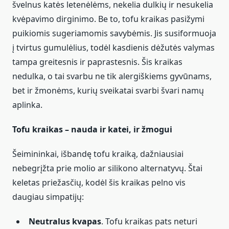
švelnus katės letenėlėms, nekelia dulkių ir nesukelia
kvėpavimo dirginimo. Be to, tofu kraikas pasižymi
puikiomis sugeriamomis savybėmis. Jis susiformuoja
į tvirtus gumulėlius, todėl kasdienis dėžutės valymas
tampa greitesnis ir paprastesnis. Šis kraikas
nedulka, o tai svarbu ne tik alergiškiems gyvūnams,
bet ir žmonėms, kurių sveikatai svarbi švari namų
aplinka.
Tofu kraikas – nauda ir katei, ir žmogui
Šeimininkai, išbandę tofu kraiką, dažniausiai
nebegrįžta prie molio ar silikono alternatyvų. Štai
keletas priežasčių, kodėl šis kraikas pelno vis
daugiau simpatijų:
Neutralus kvapas
. Tofu kraikas pats neturi