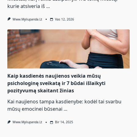
kurie atsiveria iš
...
Www.myliupanda.lt
Vas 12, 2026
Kaip kasdienės naujienos veikia mūsų
psichologinę sveikatą ir 7 būdai išlaikyti
pozityvumą skaitant žinias
Kai naujienos tampa kasdienybe: kodėl tai svarbu
mūsų emocinei būsenai
...
Www.myliupanda.lt
Bir 14, 2025