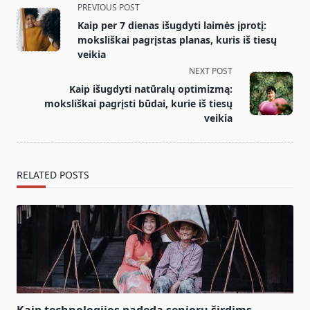
<span
PREVIOUS POST
class="nav-
Kaip per 7 dienas išugdyti laimės įprotį:
subtitle
moksliškai pagrįstas planas, kuris iš tiesų
screen-
veikia
reader-
NEXT POST
text">Page</span>
Kaip išugdyti natūralų optimizmą:
moksliškai pagrįsti būdai, kurie iš tiesų
veikia
RELATED POSTS
Kaip technologijos padeda senjorų širdims