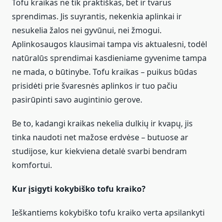
Tofu kraikas ne tik praktiškas, bet ir tvarus
sprendimas. Jis suyrantis, nekenkia aplinkai ir
nesukelia žalos nei gyvūnui, nei žmogui.
Aplinkosaugos klausimai tampa vis aktualesni, todėl
natūralūs sprendimai kasdieniame gyvenime tampa
ne mada, o būtinybe. Tofu kraikas – puikus būdas
prisidėti prie švaresnės aplinkos ir tuo pačiu
pasirūpinti savo augintinio gerove.
Be to, kadangi kraikas nekelia dulkių ir kvapų, jis
tinka naudoti net mažose erdvėse – butuose ar
studijose, kur kiekviena detalė svarbi bendram
komfortui.
Kur įsigyti kokybiško tofu kraiko?
Ieškantiems kokybiško tofu kraiko verta apsilankyti