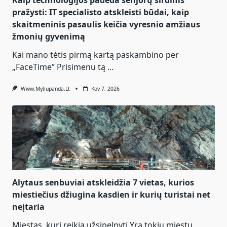
pražysti: IT specialisto atskleisti būdai, kaip
skaitmeninis pasaulis keičia vyresnio amžiaus
žmonių gyvenimą
Kai mano tėtis pirmą kartą paskambino per
„FaceTime” Prisimenu tą
...
Www.myliupanda.lt
Kov 7, 2026
Alytaus senbuviai atskleidžia 7 vietas, kurios
miestiečius džiugina kasdien ir kurių turistai net
neįtaria
Miestas, kurį reikia užsipelnyti Yra tokių miestų,