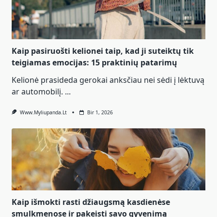
Kaip pasiruošti kelionei taip, kad ji suteiktų tik
teigiamas emocijas: 15 praktinių patarimų
Kelionė prasideda gerokai anksčiau nei sėdi į lėktuvą
ar automobilį.
...
Www.myliupanda.lt
Bir 1, 2026
Kaip išmokti rasti džiaugsmą kasdienėse
smulkmenose ir pakeisti savo gyvenimą