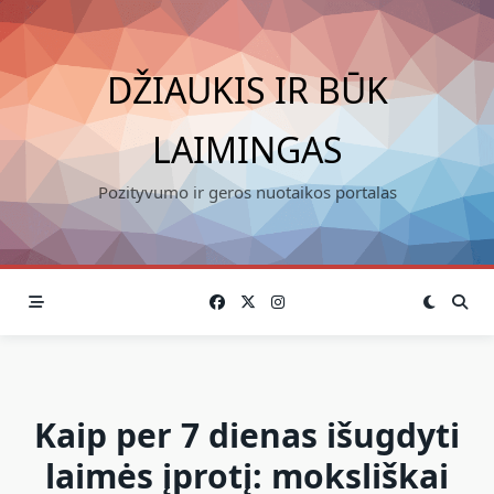
Skip
to
content
DŽIAUKIS IR BŪK
LAIMINGAS
Pozityvumo ir geros nuotaikos portalas
Kaip per 7 dienas išugdyti
laimės įprotį: moksliškai