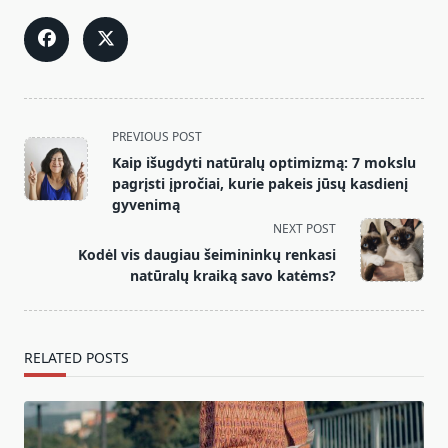
<span
PREVIOUS POST
class="nav-
Kaip išugdyti natūralų optimizmą: 7 mokslu
subtitle
pagrįsti įpročiai, kurie pakeis jūsų kasdienį
screen-
gyvenimą
reader-
NEXT POST
text">Page</span>
Kodėl vis daugiau šeimininkų renkasi
natūralų kraiką savo katėms?
RELATED POSTS