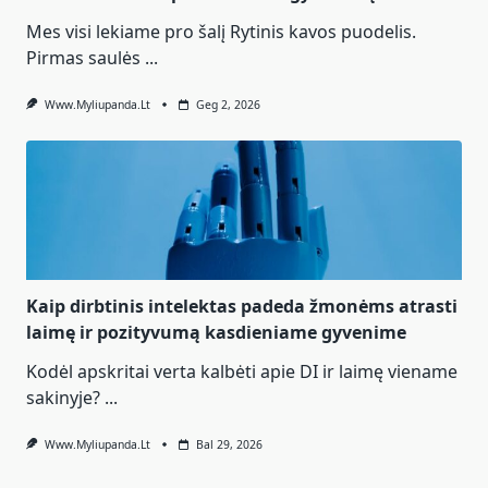
Mes visi lekiame pro šalį Rytinis kavos puodelis.
Pirmas saulės
...
Www.myliupanda.lt
Geg 2, 2026
Kaip dirbtinis intelektas padeda žmonėms atrasti
laimę ir pozityvumą kasdieniame gyvenime
Kodėl apskritai verta kalbėti apie DI ir laimę viename
sakinyje?
...
Www.myliupanda.lt
Bal 29, 2026