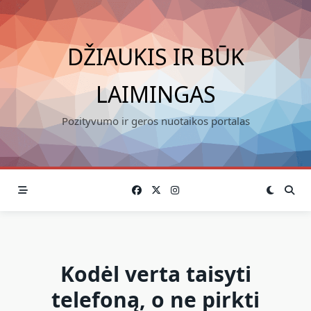
Skip
to
content
DŽIAUKIS IR BŪK
LAIMINGAS
Pozityvumo ir geros nuotaikos portalas
Kodėl verta taisyti
telefoną, o ne pirkti