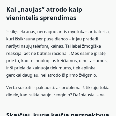
Kai „naujas” atrodo kaip
vienintelis sprendimas
Įskilęs ekranas, nereaguojantis mygtukas ar baterija,
kuri išsikrauna per pusę dienos – ir jau pradedi
naršyti naujų telefonų kainas. Tai labai žmogiška
reakcija, bet ne būtinai racionali. Mes esame įpratę
prie to, kad technologijos keičiamos, o ne taisomos,
ir ši prielaida kainuoja tiek mums, tiek aplinkai
gerokai daugiau, nei atrodo iš pirmo žvilgsnio.
Verta sustoti ir paklausti: ar problema iš tikrųjų tokia
didelė, kad reikia naujo įrenginio? Dažniausiai – ne.
Skaičiai, kurie keičia perspektyvą