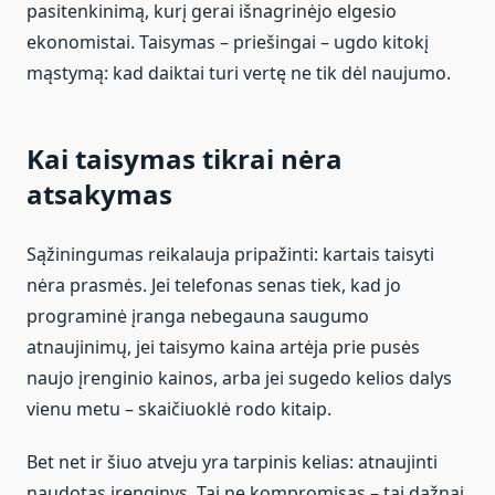
pasitenkinimą, kurį gerai išnagrinėjo elgesio
ekonomistai. Taisymas – priešingai – ugdo kitokį
mąstymą: kad daiktai turi vertę ne tik dėl naujumo.
Kai taisymas tikrai nėra
atsakymas
Sąžiningumas reikalauja pripažinti: kartais taisyti
nėra prasmės. Jei telefonas senas tiek, kad jo
programinė įranga nebegauna saugumo
atnaujinimų, jei taisymo kaina artėja prie pusės
naujo įrenginio kainos, arba jei sugedo kelios dalys
vienu metu – skaičiuoklė rodo kitaip.
Bet net ir šiuo atveju yra tarpinis kelias: atnaujinti
naudotas įrenginys. Tai ne kompromisas – tai dažnai