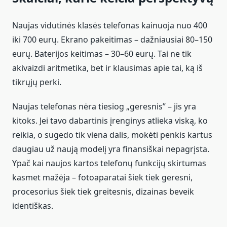
Naujas vidutinės klasės telefonas kainuoja nuo 400
iki 700 eurų. Ekrano pakeitimas – dažniausiai 80–150
eurų. Baterijos keitimas – 30–60 eurų. Tai ne tik
akivaizdi aritmetika, bet ir klausimas apie tai, ką iš
tikrųjų perki.
Naujas telefonas nėra tiesiog „geresnis” – jis yra
kitoks. Jei tavo dabartinis įrenginys atlieka viską, ko
reikia, o sugedo tik viena dalis, mokėti penkis kartus
daugiau už naują modelį yra finansiškai nepagrįsta.
Ypač kai naujos kartos telefonų funkcijų skirtumas
kasmet mažėja – fotoaparatai šiek tiek geresni,
procesorius šiek tiek greitesnis, dizainas beveik
identiškas.