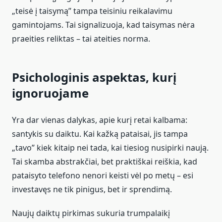
„teisė į taisymą” tampa teisiniu reikalavimu
gamintojams. Tai signalizuoja, kad taisymas nėra
praeities reliktas – tai ateities norma.
Psichologinis aspektas, kurį
ignoruojame
Yra dar vienas dalykas, apie kurį retai kalbama:
santykis su daiktu. Kai kažką pataisai, jis tampa
„tavo” kiek kitaip nei tada, kai tiesiog nusipirki naują.
Tai skamba abstrakčiai, bet praktiškai reiškia, kad
pataisyto telefono nenori keisti vėl po metų – esi
investavęs ne tik pinigus, bet ir sprendimą.
Naujų daiktų pirkimas sukuria trumpalaikį