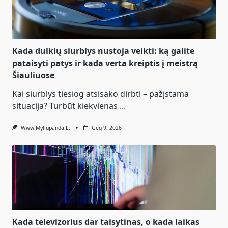
Kada dulkių siurblys nustoja veikti: ką galite
pataisyti patys ir kada verta kreiptis į meistrą
Šiauliuose
Kai siurblys tiesiog atsisako dirbti – pažįstama
situacija? Turbūt kiekvienas
...
Www.myliupanda.lt
Geg 9, 2026
Kada televizorius dar taisytinas, o kada laikas