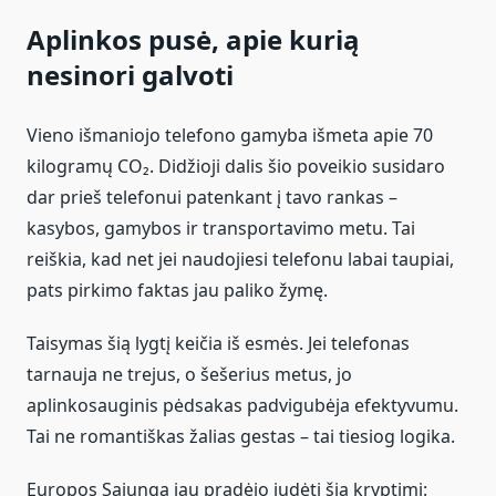
Aplinkos pusė, apie kurią
nesinori galvoti
Vieno išmaniojo telefono gamyba išmeta apie 70
kilogramų CO₂. Didžioji dalis šio poveikio susidaro
dar prieš telefonui patenkant į tavo rankas –
kasybos, gamybos ir transportavimo metu. Tai
reiškia, kad net jei naudojiesi telefonu labai taupiai,
pats pirkimo faktas jau paliko žymę.
Taisymas šią lygtį keičia iš esmės. Jei telefonas
tarnauja ne trejus, o šešerius metus, jo
aplinkosauginis pėdsakas padvigubėja efektyvumu.
Tai ne romantiškas žalias gestas – tai tiesiog logika.
Europos Sąjunga jau pradėjo judėti šia kryptimi: