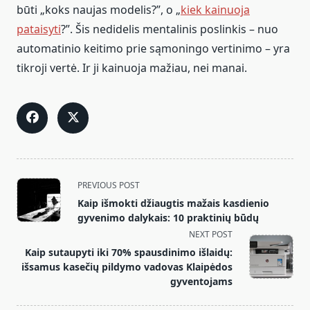
būti „koks naujas modelis?”, o „
kiek kainuoja
pataisyti
?”. Šis nedidelis mentalinis poslinkis – nuo
automatinio keitimo prie sąmoningo vertinimo – yra
tikroji vertė. Ir ji kainuoja mažiau, nei manai.
<span
PREVIOUS POST
class="nav-
Kaip išmokti džiaugtis mažais kasdienio
subtitle
gyvenimo dalykais: 10 praktinių būdų
screen-
NEXT POST
reader-
Kaip sutaupyti iki 70% spausdinimo išlaidų:
text">Page</span>
išsamus kasečių pildymo vadovas Klaipėdos
gyventojams