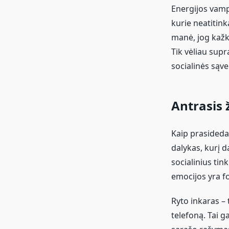
Energijos vampy
kurie neatitink
manė, jog kažka
Tik vėliau supr
socialinės sąvei
Antrasis 
Kaip prasideda
dalykas, kurį d
socialinius tink
emocijos yra f
Ryto inkaras – 
telefoną. Tai 