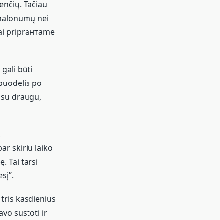
enčių. Tačiau
 malonumų nei
tai priprантame
gali būti
puodelis po
 su draugu,
,
r skiriu laiko
. Tai tarsi
sį”.
 tris kasdienius
vo sustoti ir