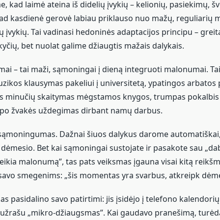
kad laimė ateina iš didelių įvykių – kelionių, pasiekimų, šv
kad kasdienė gerovė labiau priklauso nuo mažų, reguliarių
ų įvykių. Tai vadinasi hedoninės adaptacijos principu – grei
kyčių, bet nuolat galime džiaugtis mažais dalykais.
i – tai maži, sąmoningai į dieną integruoti malonumai. Tai 
kos klausymas pakeliui į universitetą, ypatingos arbatos 
es minučių skaitymas mėgstamos knygos, trumpas pokalbis
o žvakės uždegimas dirbant namų darbus.
 sąmoningumas. Dažnai šiuos dalykus darome automatiškai
dėmesio. Bet kai sąmoningai sustojate ir pasakote sau „daba
ikia malonumą”, tas pats veiksmas įgauna visai kitą reikšmę
 savo smegenims: „šis momentas yra svarbus, atkreipk dėme
 pasidalino savo patirtimi: jis įsidėjo į telefono kalendorių
užrašu „mikro-džiaugsmas”. Kai gaudavo pranešimą, turėda