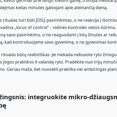
, kavos gėrimas prie lango stebint gatvę, trumpa meditacija
ėjimas kelias minutes galvojant apie ateinančią dieną.
s ritualas turi būti JŪSŲ pasirinkimas, o ne reakcija į išorini
 vadina „locus of control” – vidinės kontrolės vietos kūrimu.
ą savo pasirinkimu, o ne reaguodami į kitų žinutes ar reik
, kad kontroliuojame savo gyvenimą, o ne gyvenimas kont
 ritualas būtų realistiškas. Jei niekada nebuvote ryto žmogu
ės jogos praktikos 6 valandą ryto. Pradėkite nuo trijų minu
mo. Geriau maža, bet nuosekli praktika nei ambicingas plan
 žingsnis: integruokite mikro-džiaugs
bę