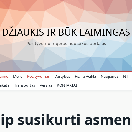
DŽIAUKIS IR BŪK LAIMINGAS
Pozityvumo ir geros nuotaikos portalas
aimė
Meilė
Pozityvumas
Vertybės
Fizinė Veikla
Naujienos
NT
eikata
Transportas
Verslas
KONTAKTAI
ip susikurti asmen