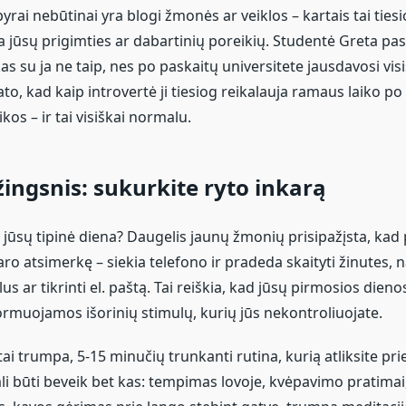
rai nebūtinai yra blogi žmonės ar veiklos – kartais tai tiesi
a jūsų prigimties ar dabartinių poreikių. Studentė Greta pas
s su ja ne taip, nes po paskaitų universitete jausdavosi visi
ato, kad kaip introvertė ji tiesiog reikalauja ramaus laiko po
kos – ir tai visiškai normalu.
žingsnis: sukurkite ryto inkarą
 jūsų tipinė diena? Daugelis jaunų žmonių prisipažįsta, kad
aro atsimerkę – siekia telefono ir pradeda skaityti žinutes, n
lus ar tikrinti el. paštą. Tai reiškia, kad jūsų pirmosios dieno
ormuojamos išorinių stimulų, kurių jūs nekontroliuojate.
tai trumpa, 5-15 minučių trunkanti rutina, kurią atliksite pri
gali būti beveik bet kas: tempimas lovoje, kvėpavimo pratim