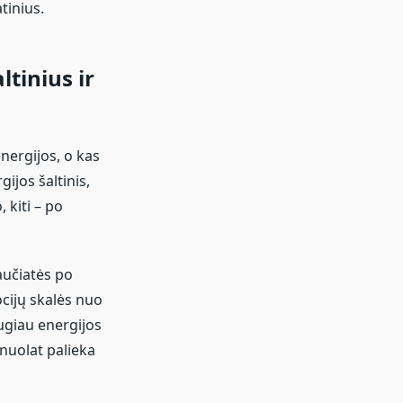
tinius.
ltinius ir
energijos, o kas
ijos šaltinis,
 kiti – po
aučiatės po
ocijų skalės nuo
augiau energijos
nuolat palieka