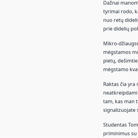
Dažnai manome, 
tyrimai rodo, 
nuo retų dideli
prie didelių po
Mikro-džiaugsma
mėgstamos muzi
pietų, dešimti
mėgstamo kvap
Raktas čia yra
neatkreipdami 
tam, kas man te
signalizuojate
Studentas Tomas
priminimus su 