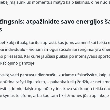
gebėjimą sunkius momentus matyti kaip laikinus, o ne nuola
žingsnis: atpažinkite savo energijos ša
s
et kokį ritualą, turite suprasti, kas jums asmeniškai teikia 
abai individualu – vienam žmogui socialiniai renginiai yra energ
o priežastis. Kai kurie jaučiasi puikiai po intensyvaus sporto,
kščiojimo gamtoje.
aitę vesti paprastą dienoraštį, kuriame užsirašysite, kaip j
 Nebūtina rašyti ilgų tekstų – pakanka kelių žodžių ar net em
bėsite įdomių dalykų: galbūt rytinis kava su draugu teikia d
aršymas telefone, arba kad tam tikri žmonės jūsų aplinkoje 