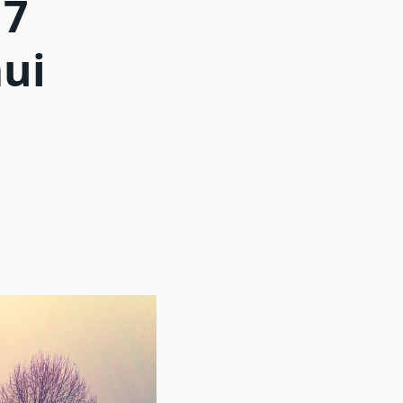
 7
mui
i