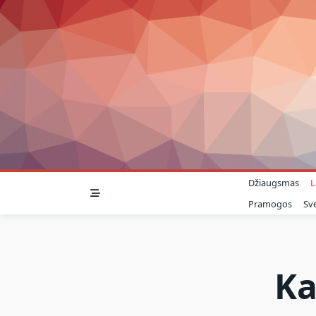
Skip
to
content
Džiaugsmas
L
Pramogos
Sv
Ka