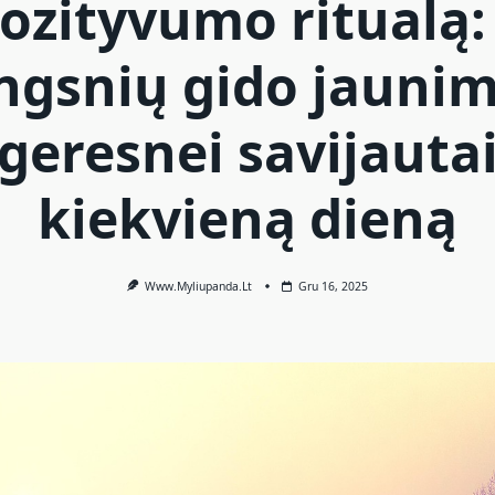
ozityvumo ritualą:
ngsnių gido jauni
geresnei savijauta
kiekvieną dieną
Www.myliupanda.lt
Gru 16, 2025