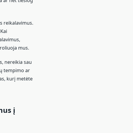
 ar net tiesiog
us reikalavimus.
 Kai
alavimus,
roliuoja mus.
s, nereikia sau
čių tempimo ar
as, kurį metėte
mus į