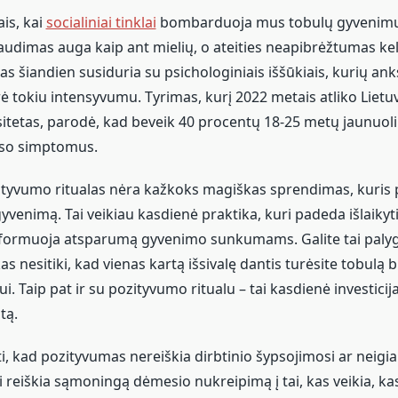
is, kai
socialiniai tinklai
bombarduoja mus tobulų gyvenimų i
udimas auga kaip ant mielių, o ateities neapibrėžtumas kel
s šiandien susiduria su psichologiniais iššūkiais, kurių an
ė tokiu intensyvumu. Tyrimas, kurį 2022 metais atliko Lietu
itetas, parodė, kad beveik 40 procentų 18-25 metų jaunuolių
eso simptomus.
tyvumo ritualas nėra kažkoks magiškas sprendimas, kuris 
yvenimą. Tai veikiau kasdienė praktika, kuri padeda išlaikyt
 formuoja atsparumą gyvenimo sunkumams. Galite tai palyg
as nesitiki, kad vienas kartą išsivalę dantis turėsite tobulą
. Taip pat ir su pozityvumo ritualu – tai kasdienė investicija
tą.
i, kad pozityvumas nereiškia dirbtinio šypsojimosi ar neig
 reiškia sąmoningą dėmesio nukreipimą į tai, kas veikia, kas