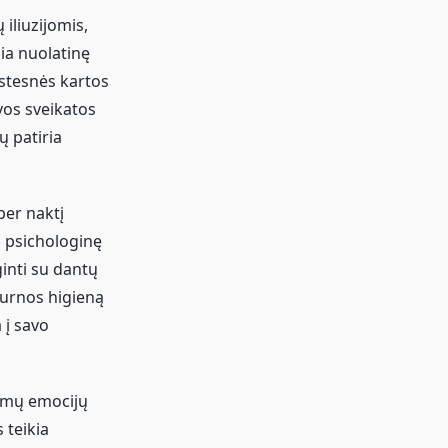
liuzijomis,
ia nuolatinę
kstesnės kartos
vos sveikatos
 patiria
per naktį
i psichologinę
inti su dantų
 burnos higieną
 į savo
iamų emocijų
 teikia