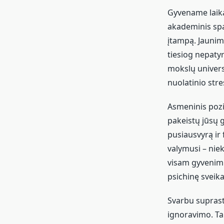
Gyvename laika
akademinis spa
įtampą. Jaunima
tiesiog nepatyr
mokslų univers
nuolatinio str
Asmeninis pozi
pakeistų jūsų g
pusiausvyrą ir
valymusi – niek
visam gyvenimui
psichinę sveika
Svarbu suprast
ignoravimo. Tai