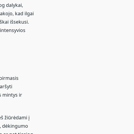
og dalykai,
akojo, kad ilgai
škai išsekusi.
 intensyvios
 pirmasis
aršyti
s mintys ir
eš žiūrėdami į
ai, dėkingumo