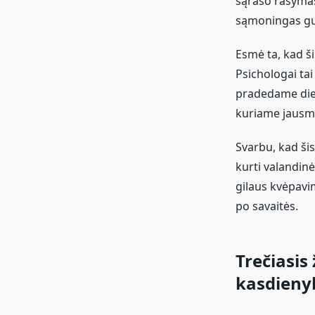
sąrašo rašymas
sąmoningas gul
Esmė ta, kad ši
Psichologai tai
pradedame dien
kuriame jausmą
Svarbu, kad šis
kurti valandin
gilaus kvėpavi
po savaitės.
Trečiasis
kasdieny