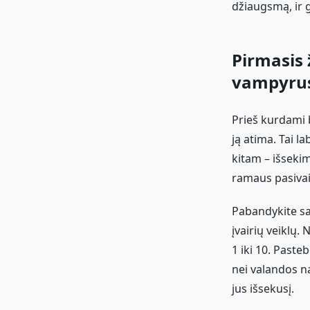
džiaugsmą, ir 
Pirmasis 
vampyru
Prieš kurdami b
ją atima. Tai l
kitam – išsekim
ramaus pasivai
Pabandykite sav
įvairių veiklų.
1 iki 10. Paste
nei valandos n
jus išsekusį.