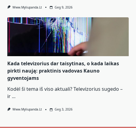
Www.myliupanda.lt
Geg 9, 2026
Kada televizorius dar taisytinas, o kada laikas
pirkti naują: praktinis vadovas Kauno
gyventojams
Kodėl ši tema iš viso aktuali? Televizorius sugedo –
ir
...
Www.myliupanda.lt
Geg 3, 2026