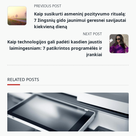
<span
PREVIOUS POST
class="nav-
Kaip susikurti asmeninį pozityvumo ritualą:
subtitle
7 žingsnių gido jaunimui geresnei savijautai
screen-
kiekvieną dieną
reader-
NEXT POST
text">Page</span>
Kaip technologijos gali padėti kasdien jaustis
laimingesniam: 7 patikrintos programėlės ir
įrankiai
RELATED POSTS