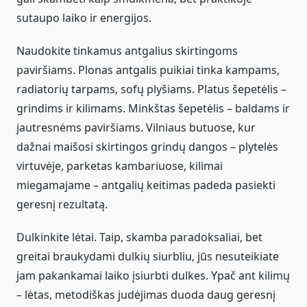
sutaupo laiko ir energijos.
Naudokite tinkamus antgalius skirtingoms
paviršiams. Plonas antgalis puikiai tinka kampams,
radiatorių tarpams, sofų plyšiams. Platus šepetėlis –
grindims ir kilimams. Minkštas šepetėlis – baldams ir
jautresnėms paviršiams. Vilniaus butuose, kur
dažnai maišosi skirtingos grindų dangos – plytelės
virtuvėje, parketas kambariuose, kilimai
miegamajame – antgalių keitimas padeda pasiekti
geresnį rezultatą.
Dulkinkite lėtai. Taip, skamba paradoksaliai, bet
greitai braukydami dulkių siurbliu, jūs nesuteikiate
jam pakankamai laiko įsiurbti dulkes. Ypač ant kilimų
– lėtas, metodiškas judėjimas duoda daug geresnį