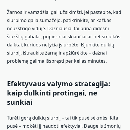
Žarnos ir vamzdžiai gali užsikimšti. Jei pastebite, kad
siurbimo galia sumažėjo, patikrinkite, ar kažkas
neužstrigo viduje. Dažniausiai tai būna didesni
šiukšlių gabalai, popieriniai skiaučiai ar net smulkūs
daiktai, kuriuos netyčia įsiurbėte. Išjunkite dulkių
siurblį, ištraukite žarną ir apžiūrėkite – dažnai
problemą galima išspręsti per kelias minutes.
Efektyvaus valymo strategija:
kaip dulkinti protingai, ne
sunkiai
Turėti gerą dulkių siurblį – tai tik pusė sėkmės. Kita
pusė – mokėti jį naudoti efektyviai. Daugelis žmonių