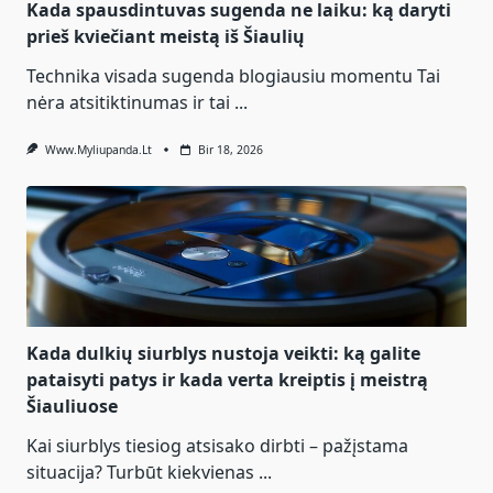
Kada spausdintuvas sugenda ne laiku: ką daryti
prieš kviečiant meistą iš Šiaulių
Technika visada sugenda blogiausiu momentu Tai
nėra atsitiktinumas ir tai
...
Www.myliupanda.lt
Bir 18, 2026
Kada dulkių siurblys nustoja veikti: ką galite
pataisyti patys ir kada verta kreiptis į meistrą
Šiauliuose
Kai siurblys tiesiog atsisako dirbti – pažįstama
situacija? Turbūt kiekvienas
...