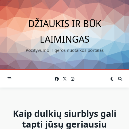
Skip
to
content
DŽIAUKIS IR BŪK
LAIMINGAS
Pozityvumo ir geros nuotaikos portalas
Kaip dulkių siurblys gali
tapti jūsų geriausiu