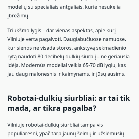
modelių su specialiais antgaliais, kurie nesukelia
įbrėžimų.
Triukšmo lygis – dar vienas aspektas, apie kurį
Vilniuje verta pagalvoti. Daugiabučiuose namuose,
kur sienos ne visada storos, ankstyvą sekmadienio
rytą naudoti 80 decibelų dulkių siurblį – ne geriausia
idėja. Modernūs modeliai veikia 65-70 dB lygiu, kas
jau daug malonesnis ir kaimynams, ir jūsų ausims.
Robotai-dulkių siurbliai: ar tai tik
mada, ar tikra pagalba?
Vilniuje robotai-dulkių siurbliai tampa vis
populiaresni, ypač tarp jaunų šeimų ir užsiėmusių