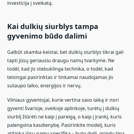
investicija į sveikatą.
Kai dulkių siurblys tampa
gyvenimo būdo dalimi
Galbūt skamba keistai, bet dulkių siurblys tikrai gali
tapti jūsų geriausiu draugu namų tvarkyme. Ne
todėl, kad jis stebuklinga technika, o todėl, kad
teisingai pasirinktas ir tinkamai naudojamas jis
sutaupo laiko, energijos ir nervų.
Vilniaus gyventojai, kurie vertina savo laiką ir nori
gyventi švarioje, sveikoje aplinkoje, turėtų į dulkių
siurblį žiūrėti ne kaip į pareigą, o kaip į įrankį, kuris
palengvina kasdienybę. Pasirinkite modelį, kuris
atitinka jūsų namų specifiką – buto dydį, grindų tipą,