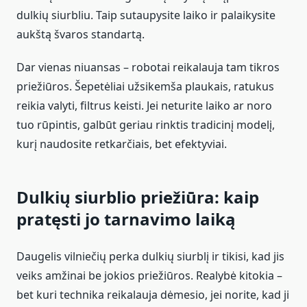
dulkių siurbliu. Taip sutaupysite laiko ir palaikysite
aukštą švaros standartą.
Dar vienas niuansas – robotai reikalauja tam tikros
priežiūros. Šepetėliai užsikemša plaukais, ratukus
reikia valyti, filtrus keisti. Jei neturite laiko ar noro
tuo rūpintis, galbūt geriau rinktis tradicinį modelį,
kurį naudosite retkarčiais, bet efektyviai.
Dulkių siurblio priežiūra: kaip
pratęsti jo tarnavimo laiką
Daugelis vilniečių perka dulkių siurblį ir tikisi, kad jis
veiks amžinai be jokios priežiūros. Realybė kitokia –
bet kuri technika reikalauja dėmesio, jei norite, kad ji