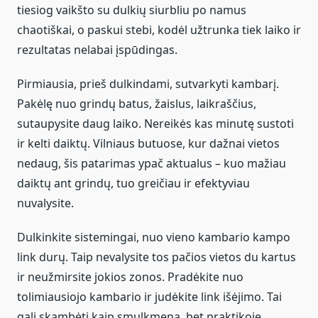
tiesiog vaikšto su dulkių siurbliu po namus
chaotiškai, o paskui stebi, kodėl užtrunka tiek laiko ir
rezultatas nelabai įspūdingas.
Pirmiausia, prieš dulkindami, sutvarkyti kambarį.
Pakėlę nuo grindų batus, žaislus, laikraščius,
sutaupysite daug laiko. Nereikės kas minutę sustoti
ir kelti daiktų. Vilniaus butuose, kur dažnai vietos
nedaug, šis patarimas ypač aktualus – kuo mažiau
daiktų ant grindų, tuo greičiau ir efektyviau
nuvalysite.
Dulkinkite sistemingai, nuo vieno kambario kampo
link durų. Taip nevalysite tos pačios vietos du kartus
ir neužmirsite jokios zonos. Pradėkite nuo
tolimiausiojo kambario ir judėkite link išėjimo. Tai
gali skambėti kaip smulkmena, bet praktikoje