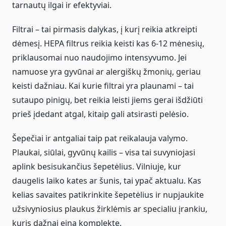
tarnautų ilgai ir efektyviai.
Filtrai – tai pirmasis dalykas, į kurį reikia atkreipti
dėmesį. HEPA filtrus reikia keisti kas 6-12 mėnesių,
priklausomai nuo naudojimo intensyvumo. Jei
namuose yra gyvūnai ar alergiškų žmonių, geriau
keisti dažniau. Kai kurie filtrai yra plaunami – tai
sutaupo pinigų, bet reikia leisti jiems gerai išdžiūti
prieš įdedant atgal, kitaip gali atsirasti pelėsio.
Šepečiai ir antgaliai taip pat reikalauja valymo.
Plaukai, siūlai, gyvūnų kailis – visa tai suvyniojasi
aplink besisukančius šepetėlius. Vilniuje, kur
daugelis laiko kates ar šunis, tai ypač aktualu. Kas
kelias savaites patikrinkite šepetėlius ir nupjaukite
užsivyniosius plaukus žirklėmis ar specialiu įrankiu,
kuris dažnai eina komplekte.