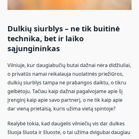
Dulkių siurblys – ne tik buitinė
technika, bet ir laiko
sąjungininkas
Vilniuje, kur daugiabučių butai dažnai nėra didžiuliai,
o privatūs namai reikalauja nuolatinės priežiūros,
dulkių siurblys tampa ne prabangos daiktu, o tikru
gelbėtoju. Tačiau kaip dažnai pagalvojame apie šį
įrenginį kaip apie savo partnerį, o ne tik kaip apie
dar vieną prietaisą, kuris užima vietą spintoje?
Realybė tokia, kad daugelis vilniečių vis dar dulkes
šluoja šluota ir šluoste, o tai užima dvigubai daugiau