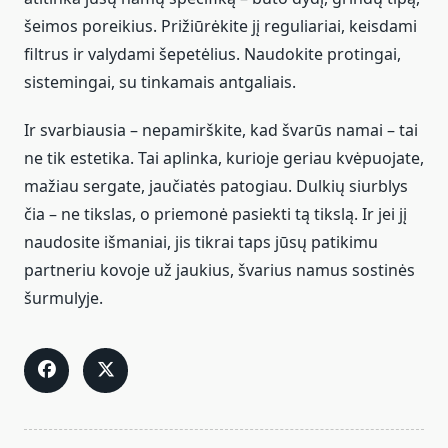
šeimos poreikius. Prižiūrėkite jį reguliariai, keisdami
filtrus ir valydami šepetėlius. Naudokite protingai,
sistemingai, su tinkamais antgaliais.
Ir svarbiausia – nepamirškite, kad švarūs namai – tai
ne tik estetika. Tai aplinka, kurioje geriau kvėpuojate,
mažiau sergate, jaučiatės patogiau. Dulkių siurblys
čia – ne tikslas, o priemonė pasiekti tą tikslą. Ir jei jį
naudosite išmaniai, jis tikrai taps jūsų patikimu
partneriu kovoje už jaukius, švarius namus sostinės
šurmulyje.