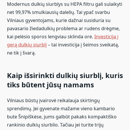
Modernus dulkių siurblys su HEPA filtru gali sulaikyti
net 99,97% smulkiausių dalelių. Tai ypač svarbu
Vilniaus gyventojams, kurie dažnai susiduria su
pavasario žiedadulkių problema ar rudens drėgme,
kai pelėsio sporos lengviau sklinda ore.
Investicija į
gerą dulkių siurblį
– tai investicija į šeimos sveikatą,
ne tik į švarą.
Kaip išsirinkti dulkių siurblį, kuris
tiks būtent jūsų namams
Vilniaus būstų įvairovė reikalauja skirtingų
sprendimų. Jei gyvenate mažame vieno kambario
bute Šnipiškėse, jums galbūt pakaks kompaktiško
rankinio dulkių siurblio. Tačiau jei turite trijų