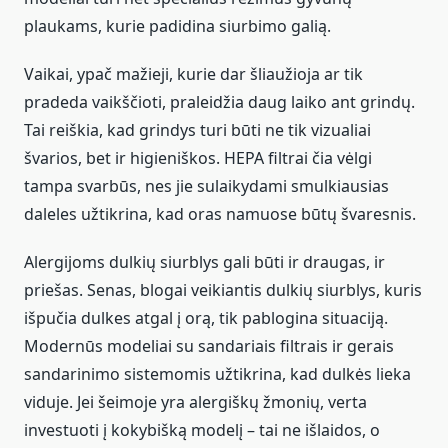
plaukams, kurie padidina siurbimo galią.
Vaikai, ypač mažieji, kurie dar šliaužioja ar tik
pradeda vaikščioti, praleidžia daug laiko ant grindų.
Tai reiškia, kad grindys turi būti ne tik vizualiai
švarios, bet ir higieniškos. HEPA filtrai čia vėlgi
tampa svarbūs, nes jie sulaikydami smulkiausias
daleles užtikrina, kad oras namuose būtų švaresnis.
Alergijoms dulkių siurblys gali būti ir draugas, ir
priešas. Senas, blogai veikiantis dulkių siurblys, kuris
išpučia dulkes atgal į orą, tik pablogina situaciją.
Modernūs modeliai su sandariais filtrais ir gerais
sandarinimo sistemomis užtikrina, kad dulkės lieka
viduje. Jei šeimoje yra alergiškų žmonių, verta
investuoti į kokybišką modelį – tai ne išlaidos, o