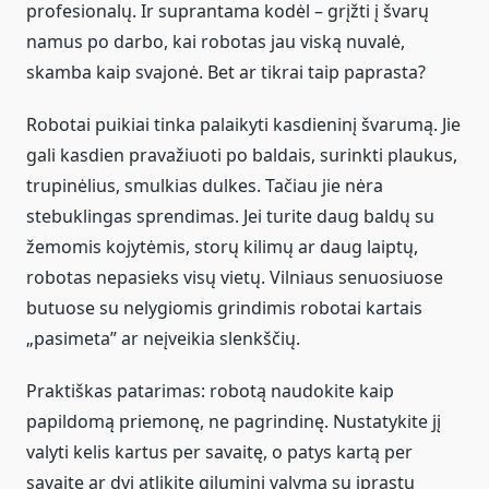
profesionalų. Ir suprantama kodėl – grįžti į švarų
namus po darbo, kai robotas jau viską nuvalė,
skamba kaip svajonė. Bet ar tikrai taip paprasta?
Robotai puikiai tinka palaikyti kasdieninį švarumą. Jie
gali kasdien pravažiuoti po baldais, surinkti plaukus,
trupinėlius, smulkias dulkes. Tačiau jie nėra
stebuklingas sprendimas. Jei turite daug baldų su
žemomis kojytėmis, storų kilimų ar daug laiptų,
robotas nepasieks visų vietų. Vilniaus senuosiuose
butuose su nelygiomis grindimis robotai kartais
„pasimeta” ar neįveikia slenkščių.
Praktiškas patarimas: robotą naudokite kaip
papildomą priemonę, ne pagrindinę. Nustatykite jį
valyti kelis kartus per savaitę, o patys kartą per
savaitę ar dvi atlikite giluminį valymą su įprastu