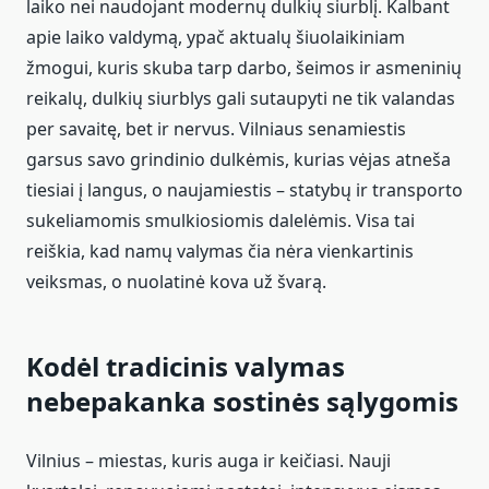
laiko nei naudojant modernų dulkių siurblį. Kalbant
apie laiko valdymą, ypač aktualų šiuolaikiniam
žmogui, kuris skuba tarp darbo, šeimos ir asmeninių
reikalų, dulkių siurblys gali sutaupyti ne tik valandas
per savaitę, bet ir nervus. Vilniaus senamiestis
garsus savo grindinio dulkėmis, kurias vėjas atneša
tiesiai į langus, o naujamiestis – statybų ir transporto
sukeliamomis smulkiosiomis dalelėmis. Visa tai
reiškia, kad namų valymas čia nėra vienkartinis
veiksmas, o nuolatinė kova už švarą.
Kodėl tradicinis valymas
nebepakanka sostinės sąlygomis
Vilnius – miestas, kuris auga ir keičiasi. Nauji