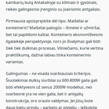
kambarių butą Antakalnyje su kilimais ir gyvūnais,
reikės galingesnio įrenginio su įvairiomis antgaliais.
Pirmiausia apsispręskite dėl tipo. Maišeliai ar
konteineris? Maišeliai patogūs – išmetei ir užmiršai,
bet tai papildomi kaštai. Konteineris ekonomiškesnis
ilgalaikėje perspektyvoje, nors jo išvalymas gali būti
šiek tiek dulkinas procesas. Vilniečiams, kurie vertina
praktiškumą, dažnai labiau tinka konteinerinis
variantas.
Galingumas – ne visada svarbiausias kriterijus.
Šiuolaikiniai dulkių siurbliai su 600-800W galia gali
būti efektyvesni už senus 2000W modelius, nes
svarbesnė yra ne vien galia, bet ir antgalių
konstrukcija, oro srauto valdymas. Jei jūsų bute
daug kietų grindų – parketo ar plytelių – ieškokite