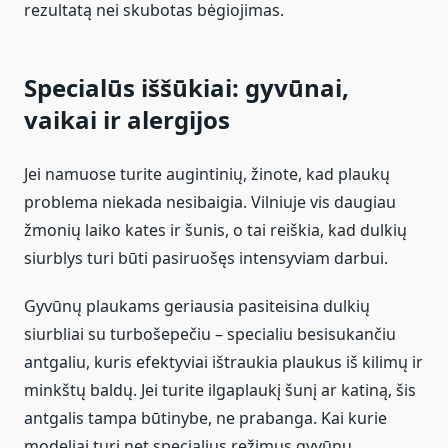
rezultatą nei skubotas bėgiojimas.
Specialūs iššūkiai: gyvūnai,
vaikai ir alergijos
Jei namuose turite augintinių, žinote, kad plaukų
problema niekada nesibaigia. Vilniuje vis daugiau
žmonių laiko kates ir šunis, o tai reiškia, kad dulkių
siurblys turi būti pasiruošęs intensyviam darbui.
Gyvūnų plaukams geriausia pasiteisina dulkių
siurbliai su turbošepečiu – specialiu besisukančiu
antgaliu, kuris efektyviai ištraukia plaukus iš kilimų ir
minkštų baldų. Jei turite ilgaplaukį šunį ar katiną, šis
antgalis tampa būtinybe, ne prabanga. Kai kurie
modeliai turi net specialius režimus gyvūnų