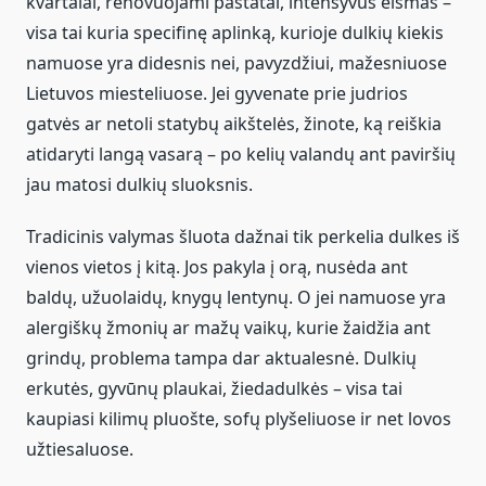
kvartalai, renovuojami pastatai, intensyvus eismas –
visa tai kuria specifinę aplinką, kurioje dulkių kiekis
namuose yra didesnis nei, pavyzdžiui, mažesniuose
Lietuvos miesteliuose. Jei gyvenate prie judrios
gatvės ar netoli statybų aikštelės, žinote, ką reiškia
atidaryti langą vasarą – po kelių valandų ant paviršių
jau matosi dulkių sluoksnis.
Tradicinis valymas šluota dažnai tik perkelia dulkes iš
vienos vietos į kitą. Jos pakyla į orą, nusėda ant
baldų, užuolaidų, knygų lentynų. O jei namuose yra
alergiškų žmonių ar mažų vaikų, kurie žaidžia ant
grindų, problema tampa dar aktualesnė. Dulkių
erkutės, gyvūnų plaukai, žiedadulkės – visa tai
kaupiasi kilimų pluošte, sofų plyšeliuose ir net lovos
užtiesaluose.