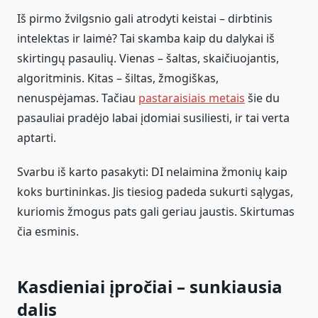
Iš pirmo žvilgsnio gali atrodyti keistai – dirbtinis
intelektas ir laimė? Tai skamba kaip du dalykai iš
skirtingų pasaulių. Vienas – šaltas, skaičiuojantis,
algoritminis. Kitas – šiltas, žmogiškas,
nenuspėjamas. Tačiau
pastaraisiais metais
šie du
pasauliai pradėjo labai įdomiai susiliesti, ir tai verta
aptarti.
Svarbu iš karto pasakyti: DI nelaimina žmonių kaip
koks burtininkas. Jis tiesiog padeda sukurti sąlygas,
kuriomis žmogus pats gali geriau jaustis. Skirtumas
čia esminis.
Kasdieniai įpročiai – sunkiausia
dalis