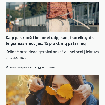
Kaip pasiruošti kelionei taip, kad ji suteiktų tik
teigiamas emocijas: 15 praktinių patarimų
Kelionė prasideda gerokai anksčiau nei sėdi į lėktuvą
ar automobilį.
...
Www.myliupanda.lt
Bir 1, 2026