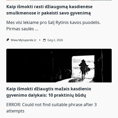
Kaip išmokti rasti džiaugsmą kasdienėse
smulkmenose ir pakeisti savo gyvenimą
Mes visi lekiame pro šalį Rytinis kavos puodelis.
Pirmas saulės
...
Www.myliupanda.lt
Geg 2, 2026
Kaip išmokti džiaugtis mažais kasdienio
gyvenimo dalykais: 10 praktinių būdų
ERROR: Could not find suitable phrase after 3
attempts