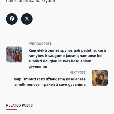
nukreipti tinkama kryptimi.
<span
PREVIOUS POST
class="nav-
Kaip elektroninės spynos gali padėti sukurti
subtitle
ramybės ir saugumo jausmą namuose bei
screen-
suteikti daugiau laisvės kasdieniam
gyvenimui
reader-
NEXT POST
text">Page</span>
Kaip išmokti rasti džiaugsmą kasdienėse
smulkmenose ir pakeisti savo gyvenimą
RELATED POSTS