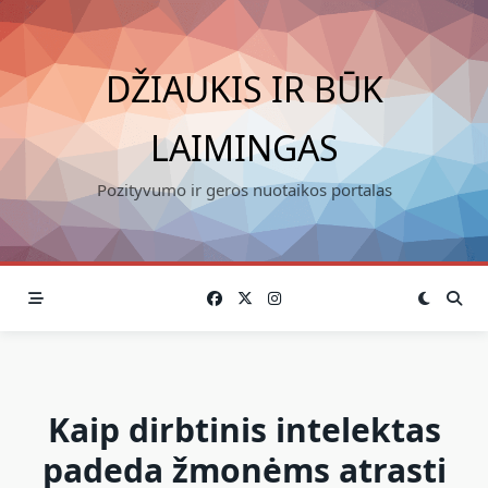
Skip
to
content
DŽIAUKIS IR BŪK
LAIMINGAS
Pozityvumo ir geros nuotaikos portalas
Kaip dirbtinis intelektas
padeda žmonėms atrasti