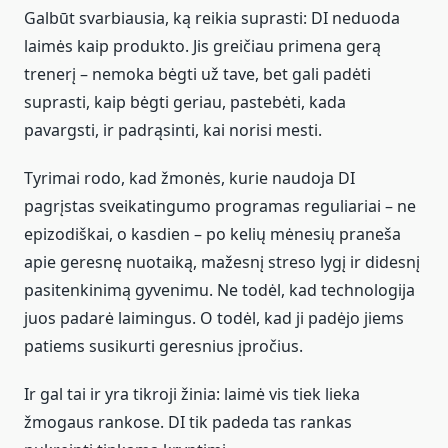
Galbūt svarbiausia, ką reikia suprasti: DI neduoda
laimės kaip produkto. Jis greičiau primena gerą
trenerį – nemoka bėgti už tave, bet gali padėti
suprasti, kaip bėgti geriau, pastebėti, kada
pavargsti, ir padrąsinti, kai norisi mesti.
Tyrimai rodo, kad žmonės, kurie naudoja DI
pagrįstas sveikatingumo programas reguliariai – ne
epizodiškai, o kasdien – po kelių mėnesių praneša
apie geresnę nuotaiką, mažesnį streso lygį ir didesnį
pasitenkinimą gyvenimu. Ne todėl, kad technologija
juos padarė laimingus. O todėl, kad ji padėjo jiems
patiems susikurti geresnius įpročius.
Ir gal tai ir yra tikroji žinia: laimė vis tiek lieka
žmogaus rankose. DI tik padeda tas rankas