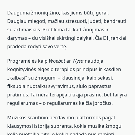
Dauguma žmonių žino, kas jiems būtų gerai.
Daugiau miegoti, mažiau stresuoti, judėti, bendrauti
su artimaisiais. Problema ta, kad žinojimas ir
darymas – du visiškai skirtingi dalykai. Čia DI įrankiai
pradeda rodyti savo vertę.
Programėlės kaip
Woebot
ar
Wysa
naudoja
kognityvinės elgesio terapijos principus ir kasdien
„kalbasi” su žmogumi – klausinėja, kaip sekasi,
fiksuoja nuotaikų svyravimus, siūlo paprastus
pratimus. Tai nėra terapija tikrąja prasme, bet tai yra
reguliarumas – o reguliarumas keičia įpročius.
Muzikos srautinio perdavimo platformos pagal
klausymosi istoriją supranta, kokia muzika žmogui
kelia nuotaiką ryte, o kokia padeda nusiraminti