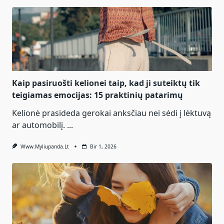
Kaip pasiruošti kelionei taip, kad ji suteiktų tik
teigiamas emocijas: 15 praktinių patarimų
Kelionė prasideda gerokai anksčiau nei sėdi į lėktuvą
ar automobilį.
...
Www.myliupanda.lt
Bir 1, 2026