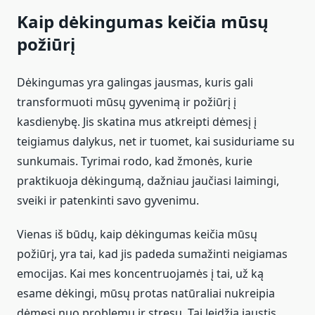
Kaip dėkingumas keičia mūsų
požiūrį
Dėkingumas yra galingas jausmas, kuris gali
transformuoti mūsų gyvenimą ir požiūrį į
kasdienybę. Jis skatina mus atkreipti dėmesį į
teigiamus dalykus, net ir tuomet, kai susiduriame su
sunkumais. Tyrimai rodo, kad žmonės, kurie
praktikuoja dėkingumą, dažniau jaučiasi laimingi,
sveiki ir patenkinti savo gyvenimu.
Vienas iš būdų, kaip dėkingumas keičia mūsų
požiūrį, yra tai, kad jis padeda sumažinti neigiamas
emocijas. Kai mes koncentruojamės į tai, už ką
esame dėkingi, mūsų protas natūraliai nukreipia
dėmesį nuo problemų ir stresų. Tai leidžia jaustis