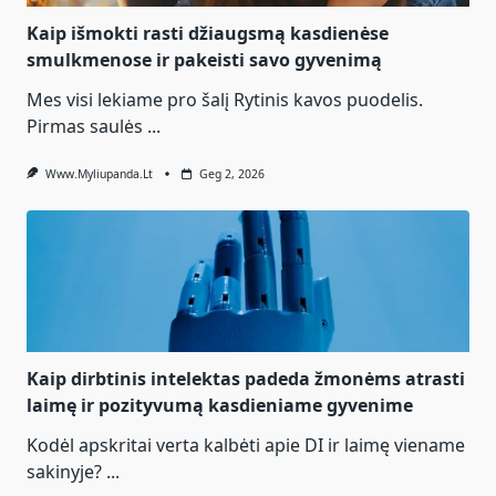
Kaip išmokti rasti džiaugsmą kasdienėse
smulkmenose ir pakeisti savo gyvenimą
Mes visi lekiame pro šalį Rytinis kavos puodelis.
Pirmas saulės
...
Www.myliupanda.lt
Geg 2, 2026
Kaip dirbtinis intelektas padeda žmonėms atrasti
laimę ir pozityvumą kasdieniame gyvenime
Kodėl apskritai verta kalbėti apie DI ir laimę viename
sakinyje?
...