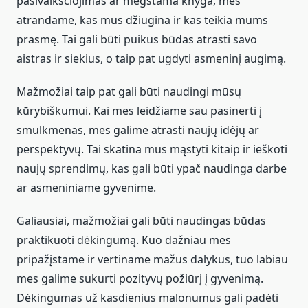
pasivaikščiojimas ar mėgstama knyga, mes
atrandame, kas mus džiugina ir kas teikia mums
prasmę. Tai gali būti puikus būdas atrasti savo
aistras ir siekius, o taip pat ugdyti asmeninį augimą.
Mažmožiai taip pat gali būti naudingi mūsų
kūrybiškumui. Kai mes leidžiame sau pasinerti į
smulkmenas, mes galime atrasti naujų idėjų ar
perspektyvų. Tai skatina mus mąstyti kitaip ir ieškoti
naujų sprendimų, kas gali būti ypač naudinga darbe
ar asmeniniame gyvenime.
Galiausiai, mažmožiai gali būti naudingas būdas
praktikuoti dėkingumą. Kuo dažniau mes
pripažįstame ir vertiname mažus dalykus, tuo labiau
mes galime sukurti pozityvų požiūrį į gyvenimą.
Dėkingumas už kasdienius malonumus gali padėti