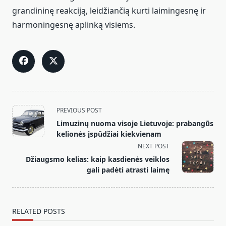
grandininę reakciją, leidžiančią kurti laimingesnę ir
harmoningesnę aplinką visiems.
<span
PREVIOUS POST
class="nav-
Limuzinų nuoma visoje Lietuvoje: prabangūs
subtitle
kelionės įspūdžiai kiekvienam
screen-
NEXT POST
reader-
Džiaugsmo kelias: kaip kasdienės veiklos
text">Page</span>
gali padėti atrasti laimę
RELATED POSTS