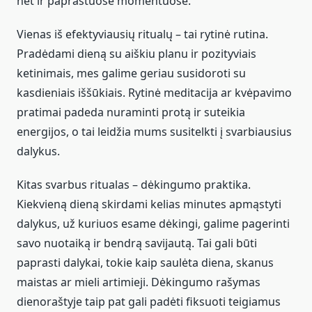
net ir paprastuose momentuose.
Vienas iš efektyviausių ritualų – tai rytinė rutina.
Pradėdami dieną su aiškiu planu ir pozityviais
ketinimais, mes galime geriau susidoroti su
kasdieniais iššūkiais. Rytinė meditacija ar kvėpavimo
pratimai padeda nuraminti protą ir suteikia
energijos, o tai leidžia mums susitelkti į svarbiausius
dalykus.
Kitas svarbus ritualas – dėkingumo praktika.
Kiekvieną dieną skirdami kelias minutes apmąstyti
dalykus, už kuriuos esame dėkingi, galime pagerinti
savo nuotaiką ir bendrą savijautą. Tai gali būti
paprasti dalykai, tokie kaip saulėta diena, skanus
maistas ar mieli artimieji. Dėkingumo rašymas
dienoraštyje taip pat gali padėti fiksuoti teigiamus