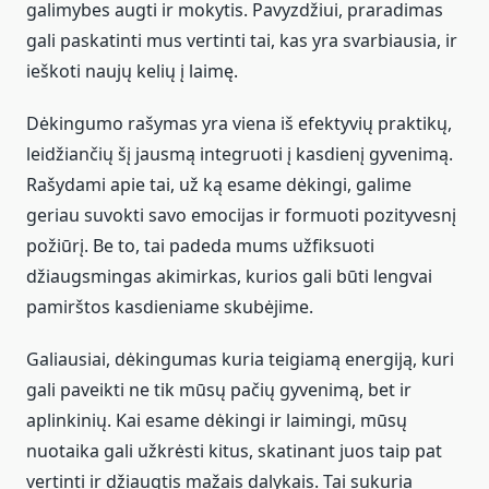
galimybes augti ir mokytis. Pavyzdžiui, praradimas
gali paskatinti mus vertinti tai, kas yra svarbiausia, ir
ieškoti naujų kelių į laimę.
Dėkingumo rašymas yra viena iš efektyvių praktikų,
leidžiančių šį jausmą integruoti į kasdienį gyvenimą.
Rašydami apie tai, už ką esame dėkingi, galime
geriau suvokti savo emocijas ir formuoti pozityvesnį
požiūrį. Be to, tai padeda mums užfiksuoti
džiaugsmingas akimirkas, kurios gali būti lengvai
pamirštos kasdieniame skubėjime.
Galiausiai, dėkingumas kuria teigiamą energiją, kuri
gali paveikti ne tik mūsų pačių gyvenimą, bet ir
aplinkinių. Kai esame dėkingi ir laimingi, mūsų
nuotaika gali užkrėsti kitus, skatinant juos taip pat
vertinti ir džiaugtis mažais dalykais. Tai sukuria