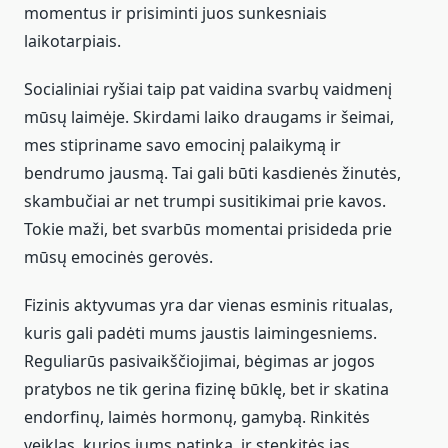
momentus ir prisiminti juos sunkesniais
laikotarpiais.
Socialiniai ryšiai taip pat vaidina svarbų vaidmenį
mūsų laimėje. Skirdami laiko draugams ir šeimai,
mes stipriname savo emocinį palaikymą ir
bendrumo jausmą. Tai gali būti kasdienės žinutės,
skambučiai ar net trumpi susitikimai prie kavos.
Tokie maži, bet svarbūs momentai prisideda prie
mūsų emocinės gerovės.
Fizinis aktyvumas yra dar vienas esminis ritualas,
kuris gali padėti mums jaustis laimingesniems.
Reguliarūs pasivaikščiojimai, bėgimas ar jogos
pratybos ne tik gerina fizinę būklę, bet ir skatina
endorfinų, laimės hormonų, gamybą. Rinkitės
veiklas, kurios jums patinka, ir stenkitės jas