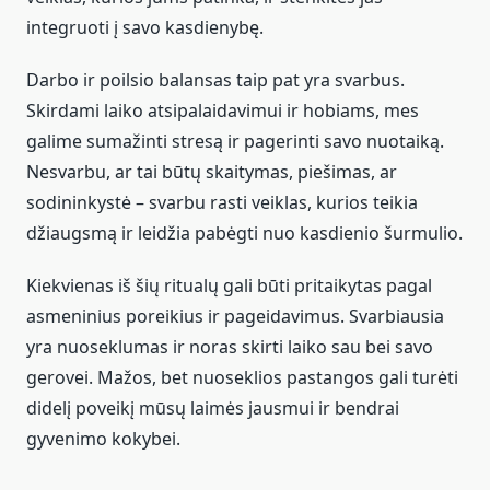
integruoti į savo kasdienybę.
Darbo ir poilsio balansas taip pat yra svarbus.
Skirdami laiko atsipalaidavimui ir hobiams, mes
galime sumažinti stresą ir pagerinti savo nuotaiką.
Nesvarbu, ar tai būtų skaitymas, piešimas, ar
sodininkystė – svarbu rasti veiklas, kurios teikia
džiaugsmą ir leidžia pabėgti nuo kasdienio šurmulio.
Kiekvienas iš šių ritualų gali būti pritaikytas pagal
asmeninius poreikius ir pageidavimus. Svarbiausia
yra nuoseklumas ir noras skirti laiko sau bei savo
gerovei. Mažos, bet nuoseklios pastangos gali turėti
didelį poveikį mūsų laimės jausmui ir bendrai
gyvenimo kokybei.