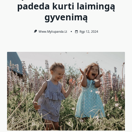
padeda kurti laimingą
gyvenimą
Www.myliupanda.lt
Rgp 12, 2024