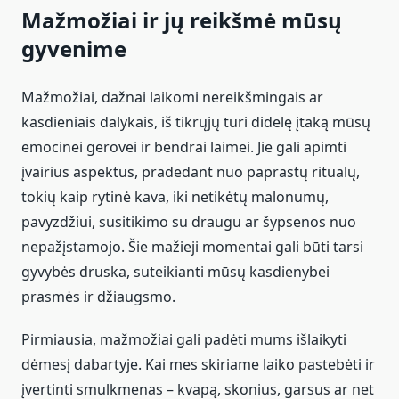
Mažmožiai ir jų reikšmė mūsų
gyvenime
Mažmožiai, dažnai laikomi nereikšmingais ar
kasdieniais dalykais, iš tikrųjų turi didelę įtaką mūsų
emocinei gerovei ir bendrai laimei. Jie gali apimti
įvairius aspektus, pradedant nuo paprastų ritualų,
tokių kaip rytinė kava, iki netikėtų malonumų,
pavyzdžiui, susitikimo su draugu ar šypsenos nuo
nepažįstamojo. Šie mažieji momentai gali būti tarsi
gyvybės druska, suteikianti mūsų kasdienybei
prasmės ir džiaugsmo.
Pirmiausia, mažmožiai gali padėti mums išlaikyti
dėmesį dabartyje. Kai mes skiriame laiko pastebėti ir
įvertinti smulkmenas – kvapą, skonius, garsus ar net