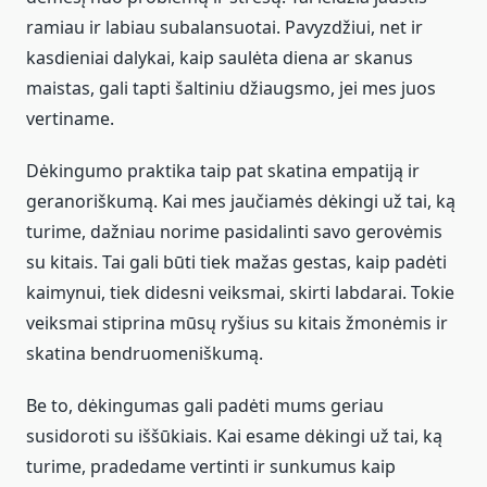
ramiau ir labiau subalansuotai. Pavyzdžiui, net ir
kasdieniai dalykai, kaip saulėta diena ar skanus
maistas, gali tapti šaltiniu džiaugsmo, jei mes juos
vertiname.
Dėkingumo praktika taip pat skatina empatiją ir
geranoriškumą. Kai mes jaučiamės dėkingi už tai, ką
turime, dažniau norime pasidalinti savo gerovėmis
su kitais. Tai gali būti tiek mažas gestas, kaip padėti
kaimynui, tiek didesni veiksmai, skirti labdarai. Tokie
veiksmai stiprina mūsų ryšius su kitais žmonėmis ir
skatina bendruomeniškumą.
Be to, dėkingumas gali padėti mums geriau
susidoroti su iššūkiais. Kai esame dėkingi už tai, ką
turime, pradedame vertinti ir sunkumus kaip