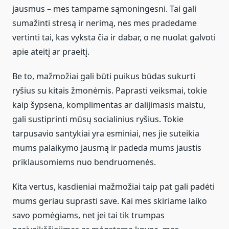
jausmus – mes tampame sąmoningesni. Tai gali
sumažinti stresą ir nerimą, nes mes pradedame
vertinti tai, kas vyksta čia ir dabar, o ne nuolat galvoti
apie ateitį ar praeitį.
Be to, mažmožiai gali būti puikus būdas sukurti
ryšius su kitais žmonėmis. Paprasti veiksmai, tokie
kaip šypsena, komplimentas ar dalijimasis maistu,
gali sustiprinti mūsų socialinius ryšius. Tokie
tarpusavio santykiai yra esminiai, nes jie suteikia
mums palaikymo jausmą ir padeda mums jaustis
priklausomiems nuo bendruomenės.
Kita vertus, kasdieniai mažmožiai taip pat gali padėti
mums geriau suprasti save. Kai mes skiriame laiko
savo pomėgiams, net jei tai tik trumpas