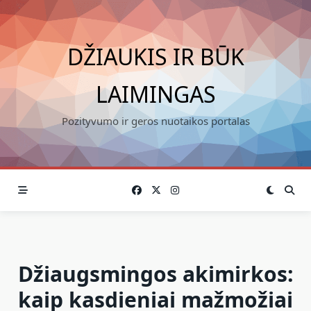
Skip
to
content
DŽIAUKIS IR BŪK
LAIMINGAS
Pozityvumo ir geros nuotaikos portalas
Džiaugsmingos akimirkos:
kaip kasdieniai mažmožiai