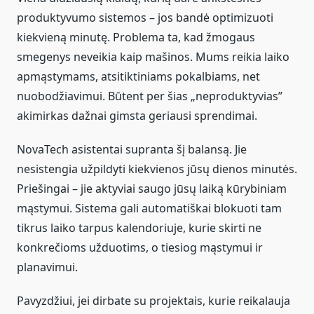
produktyvumo sistemos – jos bandė optimizuoti
kiekvieną minutę. Problema ta, kad žmogaus
smegenys neveikia kaip mašinos. Mums reikia laiko
apmąstymams, atsitiktiniams pokalbiams, net
nuobodžiavimui. Būtent per šias „neproduktyvias”
akimirkas dažnai gimsta geriausi sprendimai.
NovaTech asistentai supranta šį balansą. Jie
nesistengia užpildyti kiekvienos jūsų dienos minutės.
Priešingai – jie aktyviai saugo jūsų laiką kūrybiniam
mąstymui. Sistema gali automatiškai blokuoti tam
tikrus laiko tarpus kalendoriuje, kurie skirti ne
konkrečioms užduotims, o tiesiog mąstymui ir
planavimui.
Pavyzdžiui, jei dirbate su projektais, kurie reikalauja