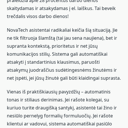
praleidžia apie 28 procentus darbo dienos
skaitydamas ir atsakydamas į el. laiškus. Tai beveik
trečdalis visos darbo dienos!
NovaTech asistentai radikaliai keičia šią situaciją. Jie
ne tik filtruoja šlamštą (tai jau sena naujiena), bet ir
supranta kontekstą, prioritetus ir net jūsų
komunikacijos stilių. Sistema gali automatiškai
atsakyti į standartinius klausimus, paruošti
atsakymų juodraščius sudėtingesnėms žinutėms ir
net įspėti, jei jūsų žinutė gali būti klaidingai suprasta.
Vienas iš praktiškiausių pavyzdžių – automatinis
tonas ir stiliaus derinimas. Jei rašote kolegai, su
kuriuo turite draugišką santykį, asistentė tai žino ir
nesiūlo pernelyg formalių formuluočių. Jei rašote
klientui ar vadovui, sistema automatiškai pasiūlo