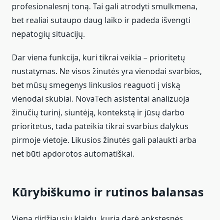
profesionalesnį toną. Tai gali atrodyti smulkmena,
bet realiai sutaupo daug laiko ir padeda išvengti
nepatogių situacijų.
Dar viena funkcija, kuri tikrai veikia – prioritetų
nustatymas. Ne visos žinutės yra vienodai svarbios,
bet mūsų smegenys linkusios reaguoti į viską
vienodai skubiai. NovaTech asistentai analizuoja
žinučių turinį, siuntėją, kontekstą ir jūsų darbo
prioritetus, tada pateikia tikrai svarbius dalykus
pirmoje vietoje. Likusios žinutės gali palaukti arba
net būti apdorotos automatiškai.
Kūrybiškumo ir rutinos balansas
Viena didžiausių klaidų, kurią darė ankstesnės