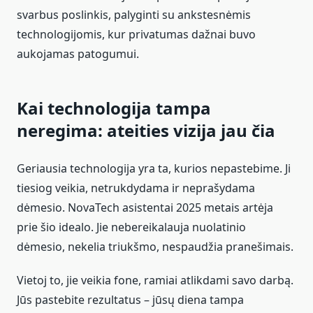
svarbus poslinkis, palyginti su ankstesnėmis
technologijomis, kur privatumas dažnai buvo
aukojamas patogumui.
Kai technologija tampa
neregima: ateities vizija jau čia
Geriausia technologija yra ta, kurios nepastebime. Ji
tiesiog veikia, netrukdydama ir neprašydama
dėmesio. NovaTech asistentai 2025 metais artėja
prie šio idealo. Jie nebereikalauja nuolatinio
dėmesio, nekelia triukšmo, nespaudžia pranešimais.
Vietoj to, jie veikia fone, ramiai atlikdami savo darbą.
Jūs pastebite rezultatus – jūsų diena tampa