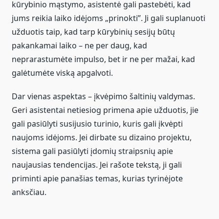
kūrybinio mąstymo, asistentė gali pastebėti, kad
jums reikia laiko idėjoms „prinokti”. Ji gali suplanuoti
užduotis taip, kad tarp kūrybinių sesijų būtų
pakankamai laiko – ne per daug, kad
neprarastumėte impulso, bet ir ne per mažai, kad
galėtumėte viską apgalvoti.
Dar vienas aspektas – įkvėpimo šaltinių valdymas.
Geri asistentai netiesiog primena apie užduotis, jie
gali pasiūlyti susijusio turinio, kuris gali įkvėpti
naujoms idėjoms. Jei dirbate su dizaino projektu,
sistema gali pasiūlyti įdomių straipsnių apie
naujausias tendencijas. Jei rašote tekstą, ji gali
priminti apie panašias temas, kurias tyrinėjote
anksčiau.