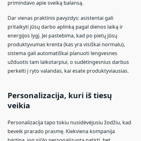
primindavo apie sveiką balansą.
Dar vienas praktinis pavyzdys: asistentai gali
pritaikyti jūsų darbo aplinką pagal dienos laiką ir
energijos lygį. Jei pastebima, kad po pietų jūsų
produktyvumas krenta (kas yra visiškai normalu),
sistema gali automatiškai planuoti lengvesnes
užduotis tam laikotarpiui, o sudėtingesnius darbus
perkelti į ryto valandas, kai esate produktyviausias.
Personalizacija, kuri iš tiesų
veikia
Personalizacija tapo tokiu nusidėvėjusiu žodžiu, kad
beveik prarado prasmę. Kiekviena kompanija
tvirtina, jog siūlo personalizuotą patirtį, bet