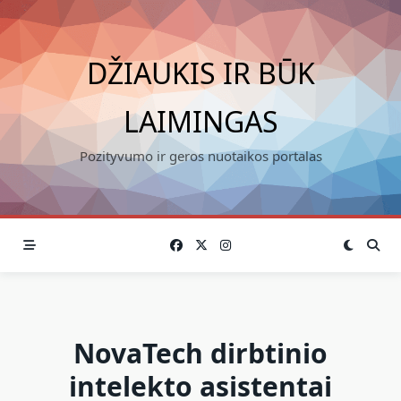
Skip
to
content
DŽIAUKIS IR BŪK
LAIMINGAS
Pozityvumo ir geros nuotaikos portalas
NovaTech dirbtinio
intelekto asistentai