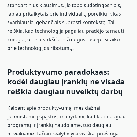
standartinius klausimus. Jie tapo sudėtingesniais,
labiau pritaikytais prie individualių poreikių ir, kas
svarbiausia, gebančiais suprasti kontekstą. Tai
reiškia, kad technologija pagaliau pradėjo tarnauti
žmogui, o ne atvirkščiai – žmogus nebeprisitaiko
prie technologijos ribotumų.
Produktyvumo paradoksas:
kodėl daugiau įrankių ne visada
reiškia daugiau nuveiktų darbų
Kalbant apie produktyvumą, mes dažnai
įklimpstame į spąstus, manydami, kad kuo daugiau
programų ir įrankių naudojame, tuo daugiau
nuveikiame. Tačiau realybė yra visiškai priešinga.