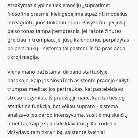
Atsakymas slypi ne tiek emocijų „supratime”
filosofine prasme, kiek gebėjime atpažinti modelius
ir reaguoti į juos tinkamu būdu. Pavyzdžiui, jei jūsų
balso tonas tampa įtemptesnis, jei rašote žinutes
greičiau ir trumpiau, jei jūsų kalendorius perpildytas
be pertraukų – sistema tai pastebi. Ir čia prasideda
tikroji magija.
Viena mano pažįstama, dirbanti startuolyje,
pasakojo, kaip jos NovaTech asistentė pradėjo siūlyti
trumpas meditacijos pertraukas, kai pastebėdavo
streso požymius. Iš pradžių ji manė, kad tai tiesiog
atsitiktinė funkcija, bet vėliau suprato – sistema
analizavo jos darbo intensyvumą, susitikimų skaičių
ir net tai, kaip ji spausdė klaviatūrą. Kai rodikliai
viršydavo tam tikrą ribą, asistentė švelniai