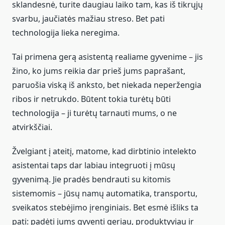
sklandesnė, turite daugiau laiko tam, kas iš tikrųjų
svarbu, jaučiatės mažiau streso. Bet pati
technologija lieka neregima.
Tai primena gerą asistentą realiame gyvenime – jis
žino, ko jums reikia dar prieš jums paprašant,
paruošia viską iš anksto, bet niekada neperžengia
ribos ir netrukdo. Būtent tokia turėtų būti
technologija – ji turėtų tarnauti mums, o ne
atvirkščiai.
Žvelgiant į ateitį, matome, kad dirbtinio intelekto
asistentai taps dar labiau integruoti į mūsų
gyvenimą. Jie pradės bendrauti su kitomis
sistemomis – jūsų namų automatika, transportu,
sveikatos stebėjimo įrenginiais. Bet esmė išliks ta
pati: padėti jums gyventi geriau, produktyviau ir