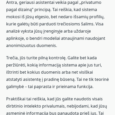
Antra, geriausi asistentai veikia pagal „privatumo
pagal dizainą” principą. Tai reiškia, kad sistema
mokosi iš jūsų elgesio, bet nedaro išsamių profilių,
kurie galėtų būti parduoti trečiosioms šalims. Visa
analizė vyksta jūsų įrenginyje arba uždaroje
aplinkoje, o bendri modeliai atnaujinami naudojant
anonimizuotus duomenis.
Trečia, jūs turite pilną kontrolę. Galite bet kada
peržiūrėti, kokią informaciją sistema apie jus turi,
ištrinti bet kokius duomenis arba net visiškai
atstatyti asistentę į pradinę būseną. Tai ne tik teorinė
galimybė – tai paprasta ir prieinama funkcija.
Praktiškai tai reiškia, kad jūs galite naudotis visais
dirbtinio intelekto privalumais, nebijodami, kad jūsų
asmeninė informacija bus panaudota prieš jus. Tai