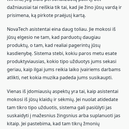
dažniausiai tai reiškia tik tai, kad jie žino jūsų vardą ir
prisimena, ką pirkote praėjusį kartą.
NovaTech asistentai eina daug toliau. Jie mokosi iš
jūsų elgesio ne tam, kad parduotų daugiau
produktų, o tam, kad realiai pagerintų jūsų
kasdienybę. Sistema stebi, kokiu paros metu esate
produktyviausias, kokio tipo užduotys jums sekasi
geriau, kaip ilgai jums reikia laiko įvairiems darbams
atlikti, net kokia muzika padeda jums susikaupti.
Vienas iš įdomiausių aspektų yra tai, kaip asistentai
mokosi iš jūsų klaidų ir sėkmių. Jei nuolat atidedate
tam tikro tipo užduotis, sistema gali pasiūlyti jas
suskaidyti į mažesnius žingsnius arba suplanuoti jas
kitaip. Jei pastebima, kad tam tikrų žmonių