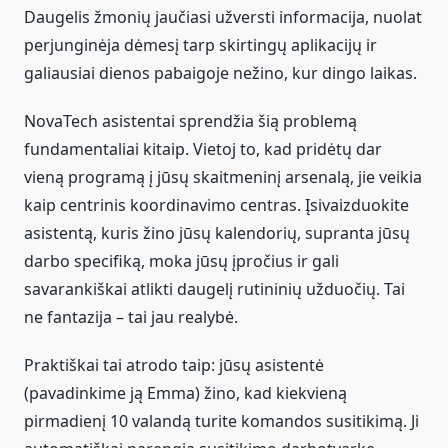
Daugelis žmonių jaučiasi užversti informacija, nuolat
perjunginėja dėmesį tarp skirtingų aplikacijų ir
galiausiai dienos pabaigoje nežino, kur dingo laikas.
NovaTech asistentai sprendžia šią problemą
fundamentaliai kitaip. Vietoj to, kad pridėtų dar
vieną programą į jūsų skaitmeninį arsenalą, jie veikia
kaip centrinis koordinavimo centras. Įsivaizduokite
asistentą, kuris žino jūsų kalendorių, supranta jūsų
darbo specifiką, moka jūsų įpročius ir gali
savarankiškai atlikti daugelį rutininių užduočių. Tai
ne fantazija – tai jau realybė.
Praktiškai tai atrodo taip: jūsų asistentė
(pavadinkime ją Emma) žino, kad kiekvieną
pirmadienį 10 valandą turite komandos susitikimą. Ji