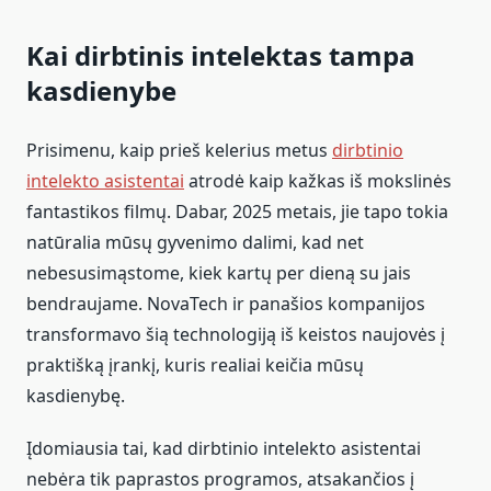
Kai dirbtinis intelektas tampa
kasdienybe
Prisimenu, kaip prieš kelerius metus
dirbtinio
intelekto asistentai
atrodė kaip kažkas iš mokslinės
fantastikos filmų. Dabar, 2025 metais, jie tapo tokia
natūralia mūsų gyvenimo dalimi, kad net
nebesusimąstome, kiek kartų per dieną su jais
bendraujame. NovaTech ir panašios kompanijos
transformavo šią technologiją iš keistos naujovės į
praktišką įrankį, kuris realiai keičia mūsų
kasdienybę.
Įdomiausia tai, kad dirbtinio intelekto asistentai
nebėra tik paprastos programos, atsakančios į