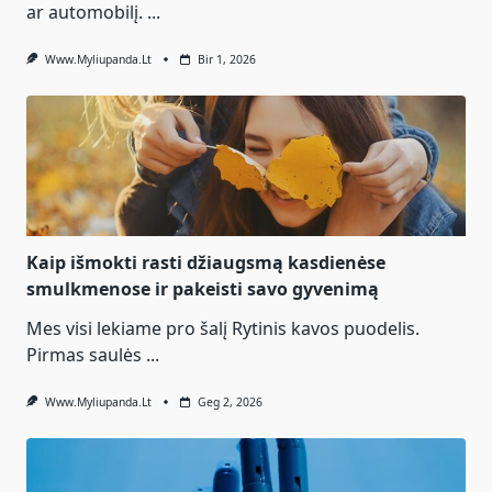
ar automobilį.
...
Www.myliupanda.lt
Bir 1, 2026
Kaip išmokti rasti džiaugsmą kasdienėse
smulkmenose ir pakeisti savo gyvenimą
Mes visi lekiame pro šalį Rytinis kavos puodelis.
Pirmas saulės
...
Www.myliupanda.lt
Geg 2, 2026