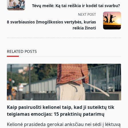
class="nav-
Tėvų meilė: Ką tai reiškia ir kodėl tai svarbu?
subtitle
NEXT POST
screen-
8 svarbiausios žmogiškosios vertybės, kurias
reader-
reikia žinoti
text">Page</span>
RELATED POSTS
Kaip pasiruošti kelionei taip, kad ji suteiktų tik
teigiamas emocijas: 15 praktinių patarimų
Kelionė prasideda gerokai anksčiau nei sėdi į lėktuvą