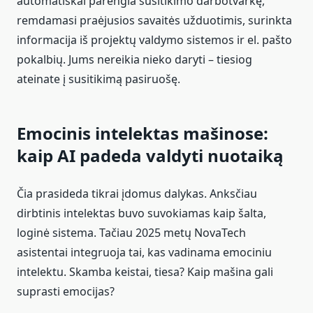
automatiškai parengia susitikimo darbotvarkę,
remdamasi praėjusios savaitės užduotimis, surinkta
informacija iš projektų valdymo sistemos ir el. pašto
pokalbių. Jums nereikia nieko daryti – tiesiog
ateinate į susitikimą pasiruošę.
Emocinis intelektas mašinose:
kaip AI padeda valdyti nuotaiką
Čia prasideda tikrai įdomus dalykas. Anksčiau
dirbtinis intelektas buvo suvokiamas kaip šalta,
loginė sistema. Tačiau 2025 metų NovaTech
asistentai integruoja tai, kas vadinama emociniu
intelektu. Skamba keistai, tiesa? Kaip mašina gali
suprasti emocijas?